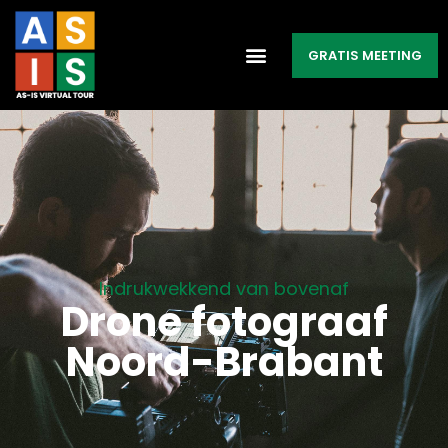
GRATIS MEETING
Indrukwekkend van bovenaf
Drone fotograaf
Noord-Brabant