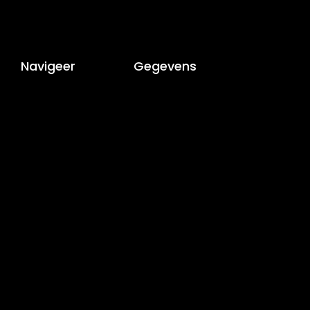
Navigeer
Gegevens
Home
AS-IS Virtual Tour
Over Ons
Lourdesplein 1, 4615EX
Diensten
Bergen op Zoom
Portfolio
085-0655372
Contact
sales@as-is.eu
Volg ons
Openingstijden
Facebook
Maandag - Zaterdag
YouTube
08:00 - 20:00
LinkedIn
Instagram
Tiktok