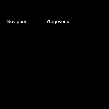
Navigeer
Gegevens
Home
AS-IS Virtual Tour
Over Ons
Lourdesplein 1, 4615EX
Diensten
Bergen op Zoom
Portfolio
085-0655372
Contact
sales@as-is.eu
Volg ons
Openingstijden
Facebook
Maandag - Zaterdag
YouTube
08:00 - 20:00
LinkedIn
Instagram
Tiktok